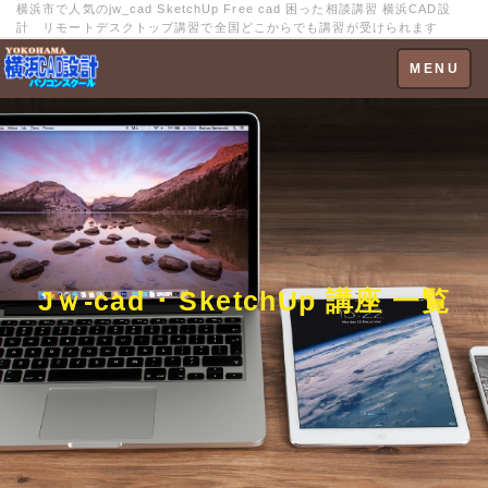
横浜市で人気のjw_cad SketchUp Free cad 困った相談講習 横浜CAD設
計 リモートデスクトップ講習で全国どこからでも講習が受けられます
Toggle
MENU
navigation
Jｗ-cad ･ SketchUp 講座 一覧